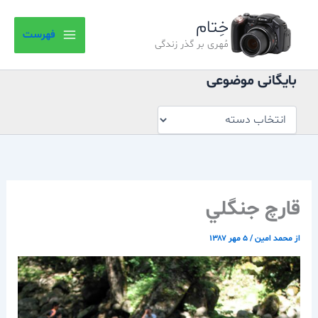
بایگانی
رش
موضوعی
خِتام
ه
فهرست
حتوا
مُهری بر گذر زندگی
بایگانی موضوعی
قارچ جنگلي
از
محمد امین
/
۵ مهر ۱۳۸۷