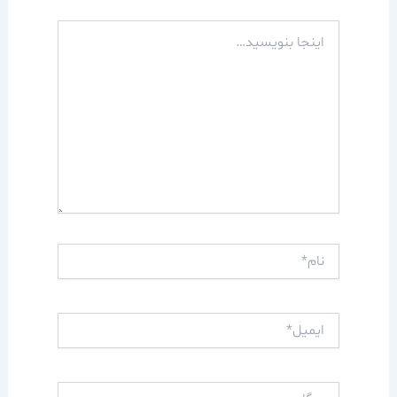
اینجا
بنویسید…
نام*
ایمیل*
وبگاه