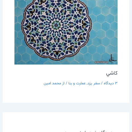
كاشي
3 دیدگاه
/
سفر يزد
,
عمارت و بنا
/ از
محمد امین