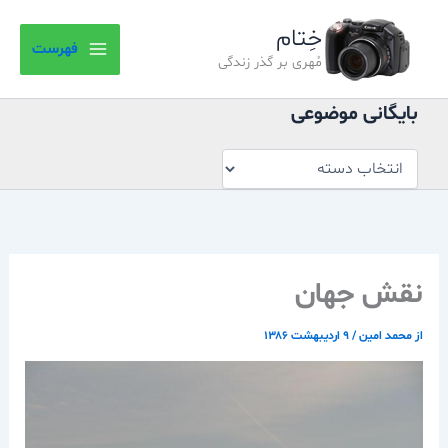
بایگانی
رش
موضوعی
خِتام
ه
فهرست
حتوا
مُهری بر گذر زندگی
بایگانی موضوعی
نقش جهان
از
محمد امین
/
۹ اردیبهشت ۱۳۸۶