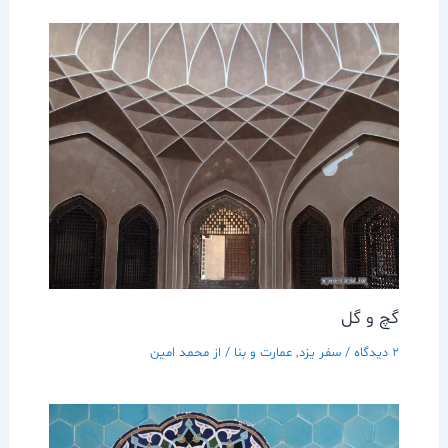
گچ و گل
2 دیدگاه
/
سفر يزد
,
عمارت و بنا
/ از
محمد امین