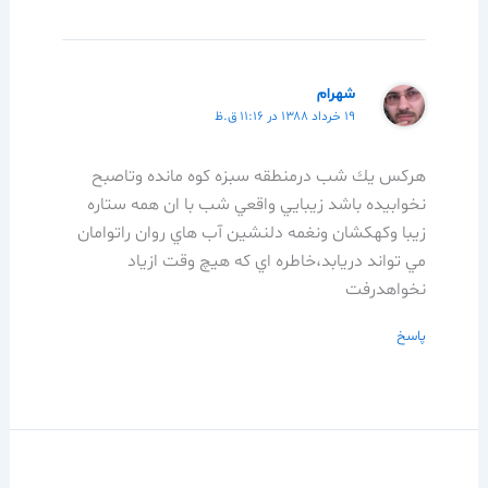
شهرام
۱۹ خرداد ۱۳۸۸ در ۱۱:۱۶ ق.ظ
هركس يك شب درمنطقه سبزه كوه مانده وتاصبح
نخوابيده باشد زيبايي واقعي شب با ان همه ستاره
زيبا وكهكشان ونغمه دلنشين آب هاي روان راتوامان
مي تواند دريابد،خاطره اي كه هيچ وقت ازياد
نخواهدرفت
پاسخ