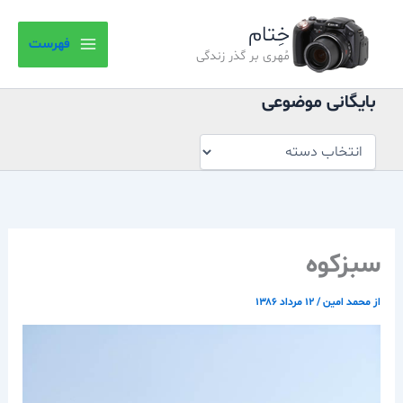
بایگانی
رش
موضوعی
خِتام
ه
فهرست
حتوا
مُهری بر گذر زندگی
بایگانی موضوعی
سبزكوه
از
محمد امین
/
۱۲ مرداد ۱۳۸۶