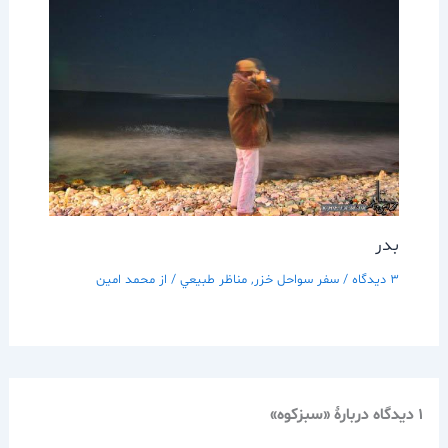
بدر
3 دیدگاه
/
سفر سواحل خزر
,
مناظر طبيعي
/ از
محمد امین
1 دیدگاه دربارهٔ «سبزكوه»