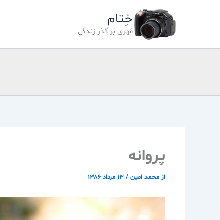
رش
خِتام
ه
حتوا
مُهری بر گذر زندگی
پروانه
از
محمد امین
/
۱۳ مرداد ۱۳۸۶