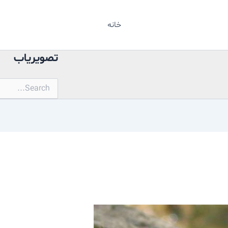
خانه
تصویریاب
جستجو
برای: