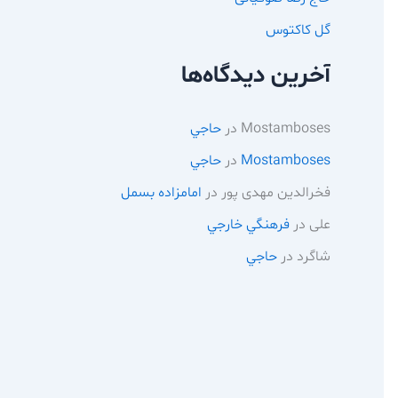
گل کاکتوس
آخرین دیدگاه‌ها
Mostamboses
در
حاجي
Mostamboses
در
حاجي
فخرالدین مهدی پور
در
امامزاده بسمل
علی
در
فرهنگي خارجي
شاگرد
در
حاجي