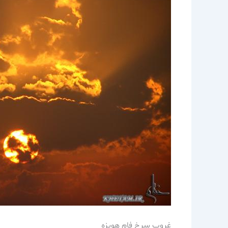
غروب سرخ فام هويزه