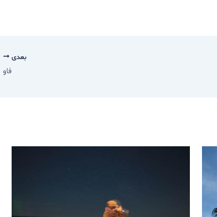
بعدی
فاو