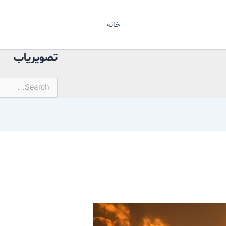
خانه
تصویریاب
جستجو
برای: