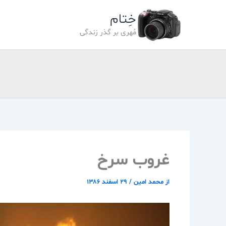
رش
خِتام
ه
حتوا
مُهری بر گذر زندگی
غروب سرخ
از
محمد امین
/
۲۹ اسفند ۱۳۸۶